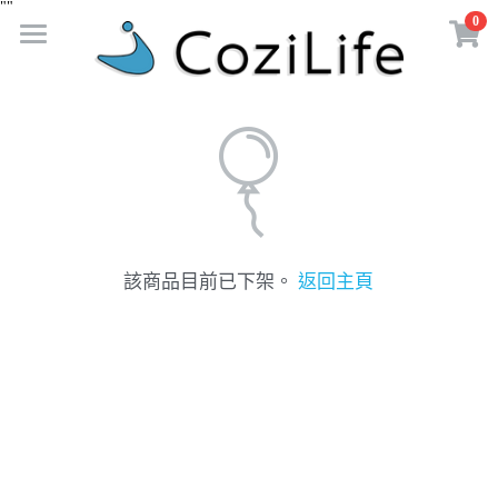
"
"
0
×
商品分類
首 頁
所有商品分類
Cozi 限時促銷
Cozi 限時促銷
Cozi 商城
Cozi News
該商品目前已下架。
返回主頁
Cozi社群
使用者分享
Cozi生活誌
Cozi經銷&客製
FB粉絲團
IG官方帳號
登錄
/
註冊
繁體中文
繁體中文