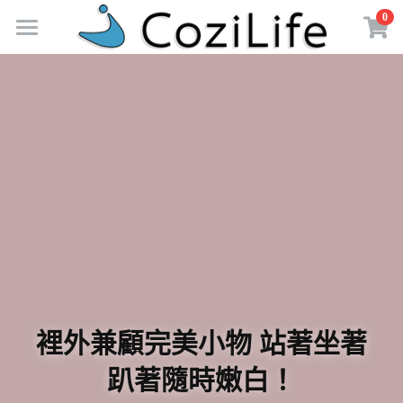
×
0
商品分類
首 頁
所有商品分類
Cozi 限時促銷
Cozi 限時促銷
Cozi 商城
Cozi News
Cozi社群
使用者分享
Cozi生活誌
Cozi經銷&客製
FB粉絲團
IG官方帳號
登錄
/
註冊
裡外兼顧完美小物 站著坐著
繁體中文
趴著隨時嫩白！
繁體中文